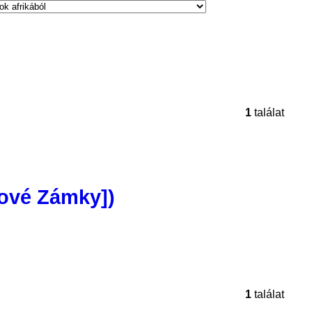
1
találat
Nové Zámky])
1
találat