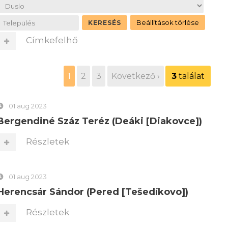
Címkefelhő
1
2
3
Következő ›
3
találat
01 aug 2023
Bergendiné Száz Teréz (Deáki [Diakovce])
Részletek
01 aug 2023
Herencsár Sándor (Pered [Tešedíkovo])
Részletek